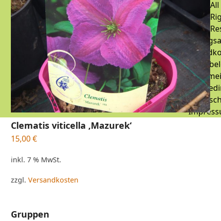
All
Ri
Re
Zahlungsa
Versandko
Widerrufsbe
Allgeme
Geschäftsbed
Datensch
Impres
Clematis viticella ‚Mazurek‘
15,00
€
inkl. 7 % MwSt.
zzgl.
Versandkosten
Gruppen