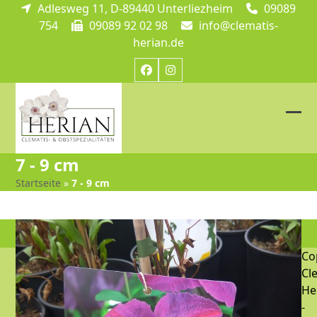
Skip
Adlesweg 11, D-89440 Unterliezheim
09089
to
754
09089 92 02 98
info@clematis-
content
herian.de
Facebook
Instagram
Ope
Clos
mob
mob
7 - 9 cm
me
me
Startseite
»
7 - 9 cm
Co
Cl
He
-