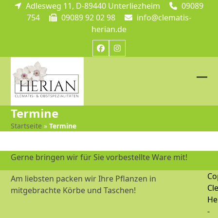
Skip
Adlesweg 11, D-89440 Unterliezheim
09089
to
754
09089 92 02 98
info@clematis-
content
herian.de
Facebook
Instagram
Ope
Clos
mob
mob
Termine
me
me
Startseite
»
Termine
Gerne bringen wir für Sie vorbestellte Ware mit!
Co
Am liebsten packen wir Ihre Pflanzen in
Cl
mitgebrachte Körbe und Taschen!
He
-