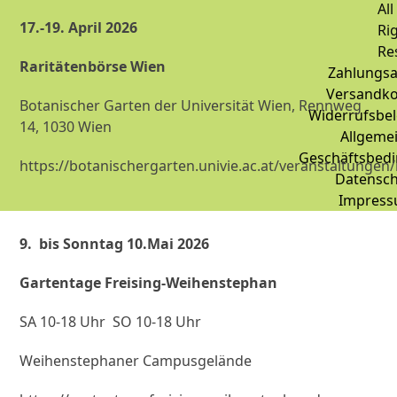
All
17.-19. April 2026
Ri
Re
Raritätenbörse Wien
Zahlungsa
Versandko
Botanischer Garten der Universität Wien, Rennweg
Widerrufsbe
14, 1030 Wien
Allgeme
Geschäftsbed
https://botanischergarten.univie.ac.at/veranstaltungen
Datensch
Impres
9. bis Sonntag 10.Mai 2026
Gartentage Freising-Weihenstephan
SA 10-18 Uhr SO 10-18 Uhr
Weihenstephaner Campusgelände