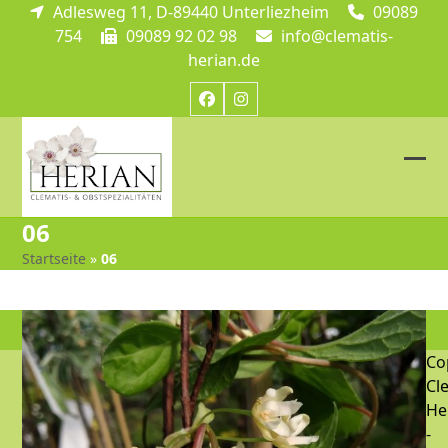
Skip
Adlesweg 11, D-89440 Unterliezheim
09089
to
754
09089 92 02 98
info@clematis-
content
herian.de
Facebook
Instagram
Ope
Clos
mob
mob
06
me
me
Startseite
»
06
Co
Cl
He
-