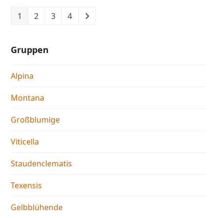
1
2
3
4
Gruppen
Alpina
Montana
Großblumige
Viticella
Staudenclematis
Texensis
Gelbblühende