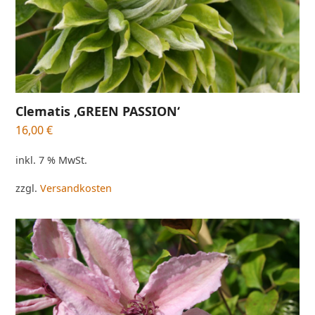
Clematis ‚GREEN PASSION‘
16,00
€
inkl. 7 % MwSt.
zzgl.
Versandkosten