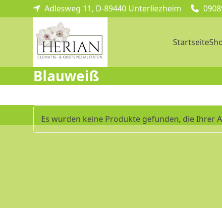
Skip
Adlesweg 11, D-89440 Unterliezheim
0908
to
content
Startseite
Sh
Blauweiß
Es wurden keine Produkte gefunden, die Ihrer 