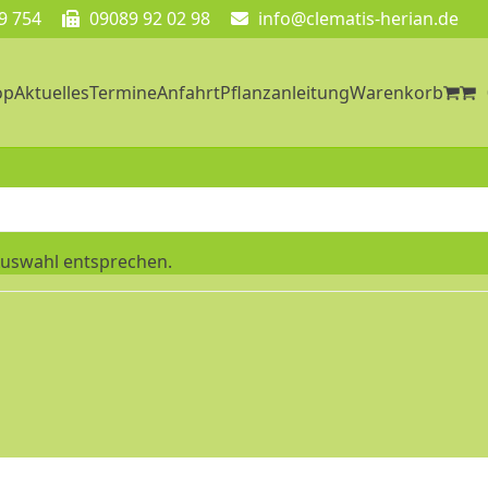
9 754
09089 92 02 98
info@clematis-herian.de
op
Aktuelles
Termine
Anfahrt
Pflanzanleitung
Warenkorb
Auswahl entsprechen.