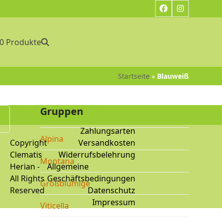
Facebook
Instagram
0 Produkte
Startseite
»
Blauweiß
Gruppen
Zahlungsarten
Alpina
Copyright
Versandkosten
Clematis
Widerrufsbelehrung
Montana
Herian
-
Allgemeine
All Rights
Geschäftsbedingungen
Großblumige
Reserved
Datenschutz
Impressum
Viticella