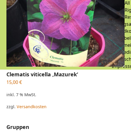
All
Ri
Re
Zahlungsa
Versandko
Widerrufsbe
Allgeme
Geschäftsbed
Datensch
Impres
Clematis viticella ‚Mazurek‘
15,00
€
inkl. 7 % MwSt.
zzgl.
Versandkosten
Gruppen