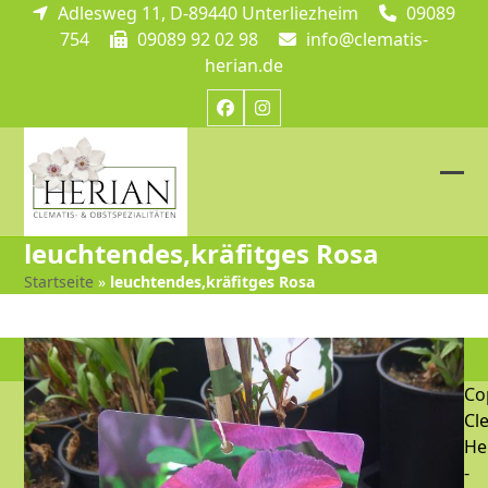
Skip
Adlesweg 11, D-89440 Unterliezheim
09089
to
754
09089 92 02 98
info@clematis-
content
herian.de
Facebook
Instagram
Ope
Clos
mob
mob
leuchtendes,kräfitges Rosa
me
me
Startseite
»
leuchtendes,kräfitges Rosa
Co
Cl
He
-