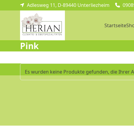
Skip
Adlesweg 11, D-89440 Unterliezheim
0908
to
content
Startseite
Sh
Pink
Es wurden keine Produkte gefunden, die Ihrer 