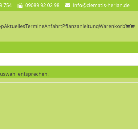
9 754
09089 92 02 98
info@clematis-herian.de
op
Aktuelles
Termine
Anfahrt
Pflanzanleitung
Warenkorb
Auswahl entsprechen.