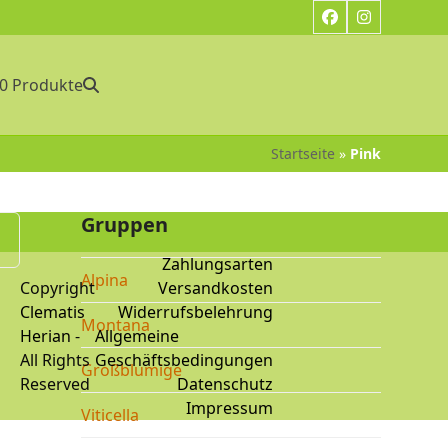
Facebook
Instagram
0 Produkte
Startseite
»
Pink
Gruppen
Zahlungsarten
Alpina
Copyright
Versandkosten
Clematis
Widerrufsbelehrung
Montana
Herian
-
Allgemeine
All Rights
Geschäftsbedingungen
Großblumige
Reserved
Datenschutz
Impressum
Viticella