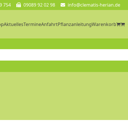
9 754
09089 92 02 98
info@clematis-herian.de
op
Aktuelles
Termine
Anfahrt
Pflanzanleitung
Warenkorb