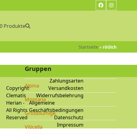
Facebook
Instagram
0 Produkte
Startseite
»
rötlich
Gruppen
Zahlungsarten
Alpina
Copyright
Versandkosten
Clematis
Widerrufsbelehrung
Montana
Herian
-
Allgemeine
All Rights
Geschäftsbedingungen
Großblumige
Reserved
Datenschutz
Impressum
Viticella