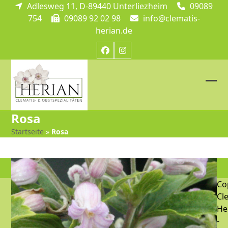
Skip
Adlesweg 11, D-89440 Unterliezheim
09089
to
754
09089 92 02 98
info@clematis-
content
herian.de
Facebook
Instagram
Ope
Clos
mob
mob
Rosa
me
me
Startseite
»
Rosa
Co
Cl
He
-