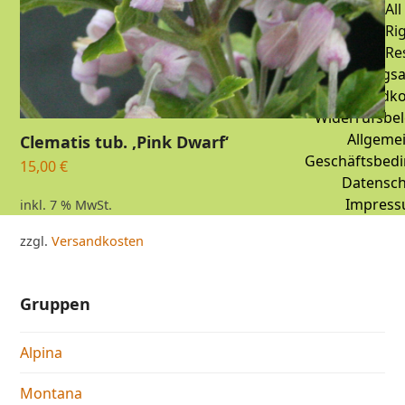
All
Ri
Re
Zahlungsa
Versandko
Widerrufsbe
Allgeme
Clematis tub. ‚Pink Dwarf‘
Geschäftsbed
15,00
€
Datensch
Impres
inkl. 7 % MwSt.
zzgl.
Versandkosten
Gruppen
Alpina
Montana