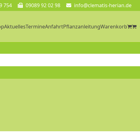
9 754
09089 92 02 98
info@clematis-herian.de
op
Aktuelles
Termine
Anfahrt
Pflanzanleitung
Warenkorb