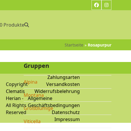
Facebook
Instagram
0 Produkte
Startseite
»
Rosapurpur
Gruppen
Zahlungsarten
Alpina
Copyright
Versandkosten
Clematis
Widerrufsbelehrung
Montana
Herian
-
Allgemeine
All Rights
Geschäftsbedingungen
Großblumige
Reserved
Datenschutz
Impressum
Viticella