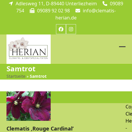
Skip
Adlesweg 11, D-89440 Unterliezheim
09089
to
754
09089 92 02 98
info@clematis-
content
herian.de
Facebook
Instagram
Ope
Clos
mob
mob
Samtrot
me
me
Startseite
»
Samtrot
Co
Cl
He
-
Clematis ‚Rouge Cardinal‘