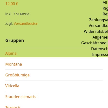
All
12,00
€
Ri
Re
inkl. 7 % MwSt.
Zahlungsa
zzgl.
Versandkosten
Versandko
Widerrufsbe
Allgeme
Gruppen
Geschäftsbed
Datensch
Alpina
Impres
Montana
Großblumige
Viticella
Staudenclematis
Texensis