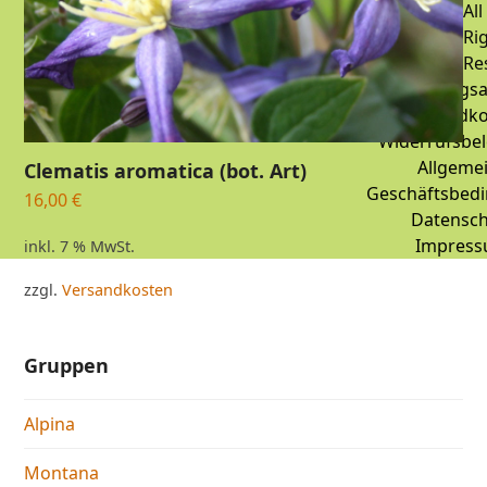
All
Ri
Re
Zahlungsa
Versandko
Widerrufsbe
Allgeme
Clematis aromatica (bot. Art)
Geschäftsbed
16,00
€
Datensch
Impres
inkl. 7 % MwSt.
zzgl.
Versandkosten
Gruppen
Alpina
Montana