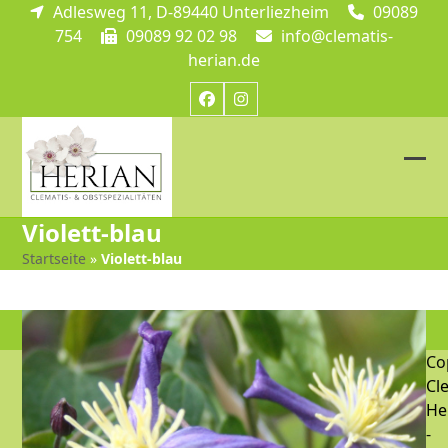
Skip
Adlesweg 11, D-89440 Unterliezheim
09089
to
754
09089 92 02 98
info@clematis-
content
herian.de
Facebook
Instagram
Ope
Clos
mob
mob
Violett-blau
me
me
Startseite
»
Violett-blau
Co
Cl
He
-