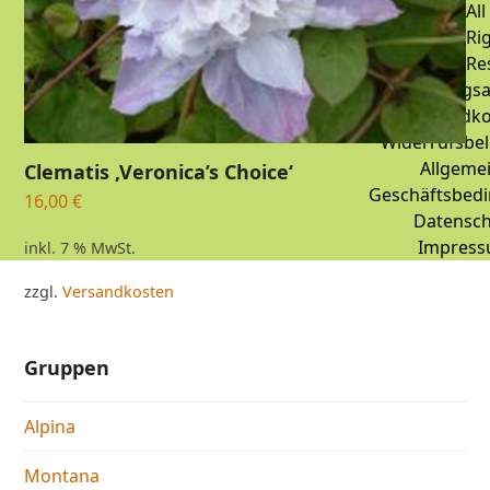
All
Ri
Re
Zahlungsa
Versandko
Widerrufsbe
Allgeme
Clematis ‚Veronica’s Choice‘
Geschäftsbed
16,00
€
Datensch
Impres
inkl. 7 % MwSt.
zzgl.
Versandkosten
Gruppen
Alpina
Montana