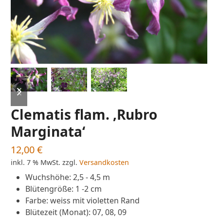
previous
next
slide
slide
Clematis flam. ‚Rubro
Marginata‘
12,00
€
inkl. 7 % MwSt.
zzgl.
Versandkosten
Wuchshöhe
:
2,5 - 4,5 m
Blütengröße
:
1 -2 cm
Farbe
:
weiss mit violetten Rand
Blütezeit (Monat)
:
07, 08, 09