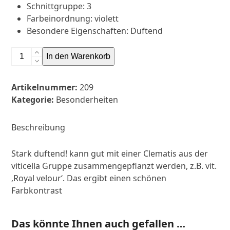
Schnittgruppe
:
3
Farbeinordnung
:
violett
Besondere Eigenschaften
:
Duftend
Clematis
In den Warenkorb
flam.
'Rubro
Artikelnummer:
209
Marginata'
Kategorie:
Besonderheiten
Menge
Beschreibung
Stark duftend! kann gut mit einer Clematis aus der
viticella Gruppe zusammengepflanzt werden, z.B. vit.
‚Royal velour‘. Das ergibt einen schönen
Farbkontrast
Das könnte Ihnen auch gefallen …