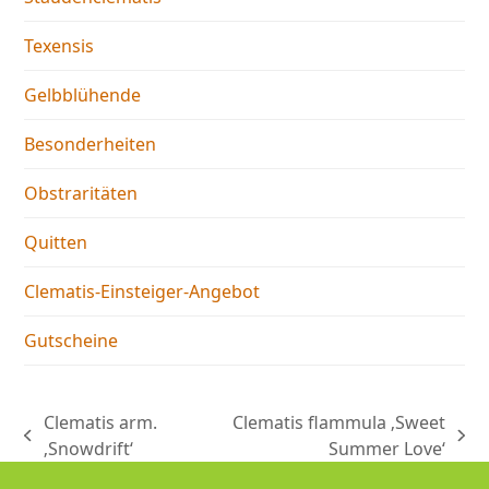
Texensis
Gelbblühende
Besonderheiten
Obstraritäten
Quitten
Clematis-Einsteiger-Angebot
Gutscheine
Clematis arm.
Clematis flammula ‚Sweet
vorheriger
Nächster
‚Snowdrift‘
Summer Love‘
Beitrag:
Beitrag: