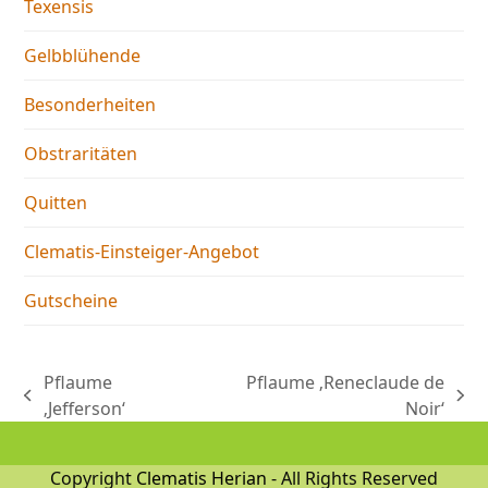
Texensis
Gelbblühende
Besonderheiten
Obstraritäten
Quitten
Clematis-Einsteiger-Angebot
Gutscheine
Pflaume
Pflaume ‚Reneclaude de
vorheriger
Nächster
‚Jefferson‘
Noir‘
Beitrag:
Beitrag:
Copyright
Clematis Herian
- All Rights Reserved