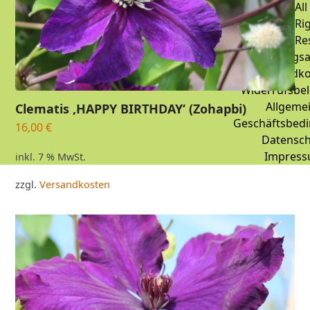
All
Ri
Re
Zahlungsa
Versandko
Widerrufsbe
Allgeme
Clematis ‚HAPPY BIRTHDAY‘ (Zohapbi)
Geschäftsbed
16,00
€
Datensch
Impres
inkl. 7 % MwSt.
zzgl.
Versandkosten