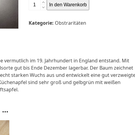
Apfel
In den Warenkorb
'Deans
Küchenapfel'
Kategorie:
Obstraritäten
Menge
e vermutlich im 19. Jahrhundert in England entstand. Mit
elsorte gut bis Ende Dezember lagerbar. Der Baum zeichnet
echt starken Wuchs aus und entwickelt eine gut verzweigt
 Küchenapfel sind sehr groß und gelbgrün mit weißen
ftsapfel.
n …