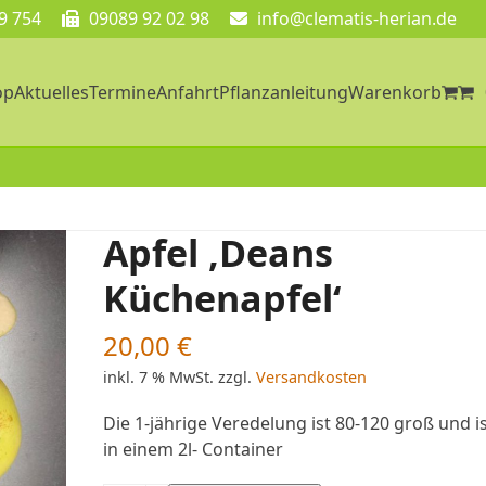
9 754
09089 92 02 98
info@clematis-herian.de
op
Aktuelles
Termine
Anfahrt
Pflanzanleitung
Warenkorb
Apfel ‚Deans
Küchenapfel‘
20,00
€
inkl. 7 % MwSt.
zzgl.
Versandkosten
Die 1-jährige Veredelung ist 80-120 groß und i
in einem 2l- Container