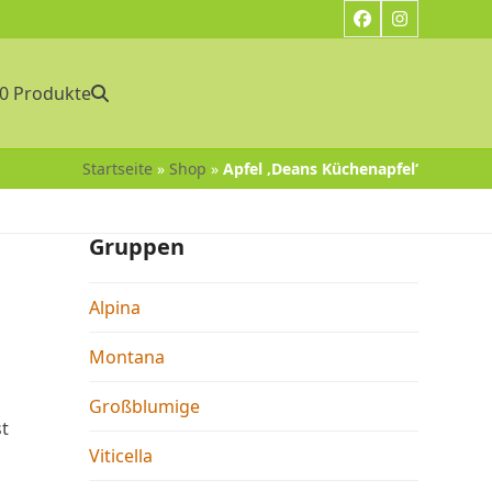
Facebook
Instagram
0 Produkte
Startseite
»
Shop
»
Apfel ‚Deans Küchenapfel‘
Gruppen
Alpina
Montana
Großblumige
st
Viticella