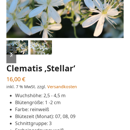
previous
next
slide
slide
Clematis ‚Stellar‘
16,00
€
inkl. 7 % MwSt.
zzgl.
Versandkosten
Wuchshöhe
:
2,5 - 4,5 m
Blütengröße
:
1 -2 cm
Farbe
:
reinweiß
Blütezeit (Monat)
:
07, 08, 09
Schnittgruppe
:
3