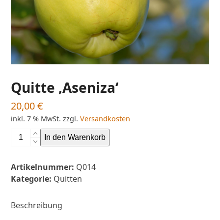
Quitte ‚Aseniza‘
20,00
€
inkl. 7 % MwSt.
zzgl.
Versandkosten
Quitte
In den Warenkorb
'Aseniza'
Menge
Artikelnummer:
Q014
Kategorie:
Quitten
Beschreibung