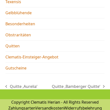
Texensis
Gelbblühende
Besonderheiten
Obstraritäten
Quitten
Clematis-Einsteiger-Angebot
Gutscheine
Quitte ‚Aurelia‘
Quitte ‚Bamberger Quitte‘
vorheriger
Nächster
Beitrag:
Beitrag:
Copyright
Clematis Herian
- All Rights Reserved
Zahlungsarten
Versandkosten
Widerrufsbelehrung