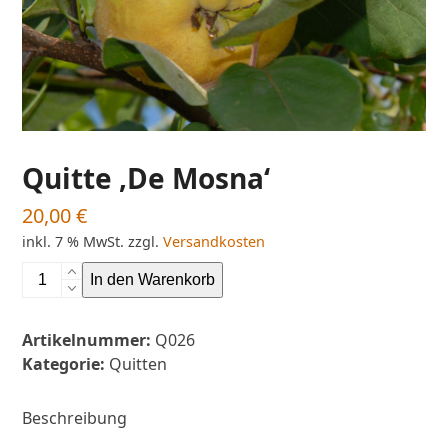
Quitte ‚De Mosna‘
20,00
€
inkl. 7 % MwSt.
zzgl.
Versandkosten
Quitte
In den Warenkorb
'De
Mosna'
Artikelnummer:
Q026
Menge
Kategorie:
Quitten
Beschreibung