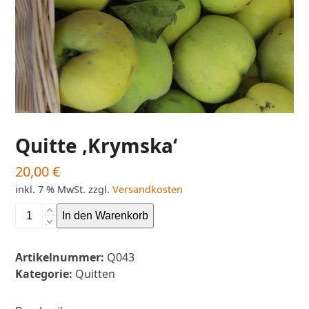
Quitte ‚Krymska‘
20,00
€
inkl. 7 % MwSt.
zzgl.
Versandkosten
Quitte
In den Warenkorb
'Krymska'
Menge
Artikelnummer:
Q043
Kategorie:
Quitten