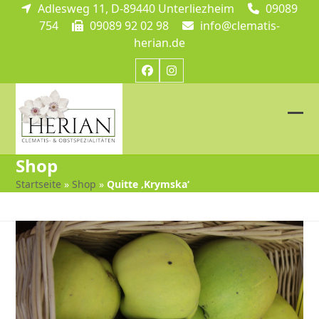
Skip
Adlesweg 11, D-89440 Unterliezheim
09089
to
754
09089 92 02 98
info@clematis-
content
herian.de
Facebook
Instagram
Ope
Clos
mob
mob
Shop
me
me
Startseite
»
Shop
»
Quitte ‚Krymska‘