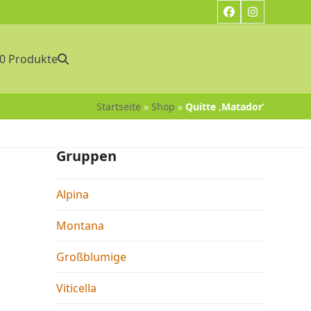
Facebook
Instagram
0 Produkte
Startseite
»
Shop
»
Quitte ‚Matador‘
Gruppen
Alpina
Montana
Großblumige
Viticella