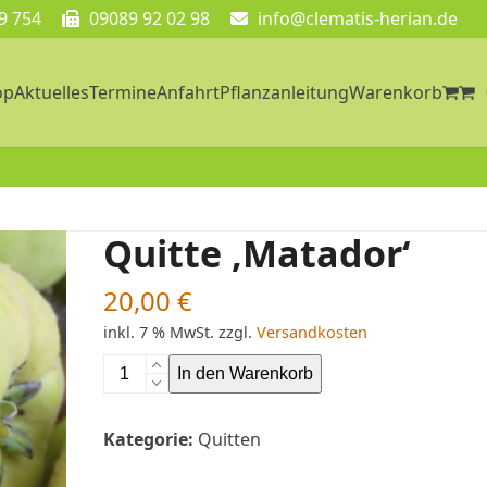
9 754
09089 92 02 98
info@clematis-herian.de
op
Aktuelles
Termine
Anfahrt
Pflanzanleitung
Warenkorb
Quitte ‚Matador‘
20,00
€
inkl. 7 % MwSt.
zzgl.
Versandkosten
Quitte
In den Warenkorb
'Matador'
Menge
Kategorie:
Quitten