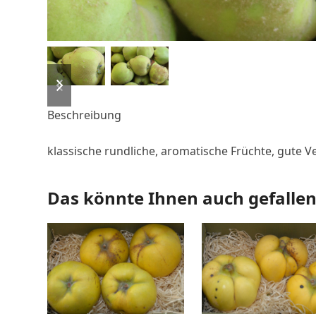
previous
next
slide
slide
Beschreibung
klassische rundliche, aromatische Früchte, gute
Das könnte Ihnen auch gefalle