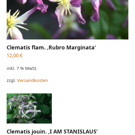
Clematis flam. ‚Rubro Marginata‘
12,00
€
inkl. 7 % MwSt.
zzgl.
Versandkosten
Clematis jouin. ‚I AM STANISLAUS‘