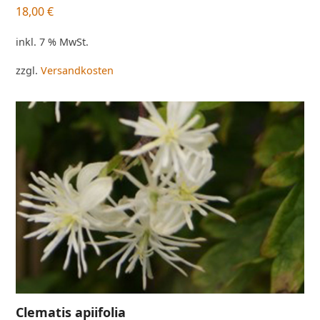
18,00
€
inkl. 7 % MwSt.
zzgl.
Versandkosten
Clematis apiifolia