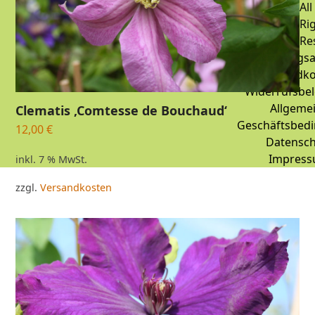
All
Ri
Re
Zahlungsa
Versandko
Widerrufsbe
Allgeme
Clematis ‚Comtesse de Bouchaud‘
Geschäftsbed
12,00
€
Datensch
Impres
inkl. 7 % MwSt.
zzgl.
Versandkosten