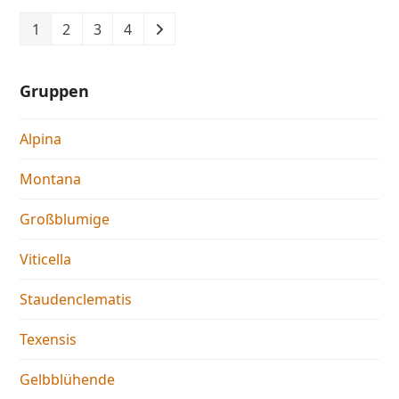
1
2
3
4
Gruppen
Alpina
Montana
Großblumige
Viticella
Staudenclematis
Texensis
Gelbblühende